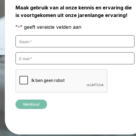
Maak gebruik van al onze kennis en ervaring die
is voortgekomen uit onze jarenlange ervaring!
"
" geeft vereiste velden aan
*
N
a
a
E
m
m
*
a
C
i
A
l
P
*
T
C
H
A