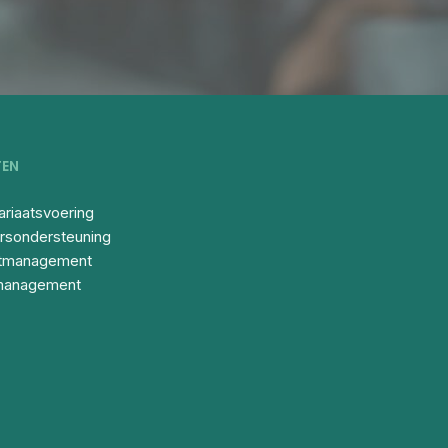
TEN
ariaatsvoering
rsondersteuning
ctmanagement
management