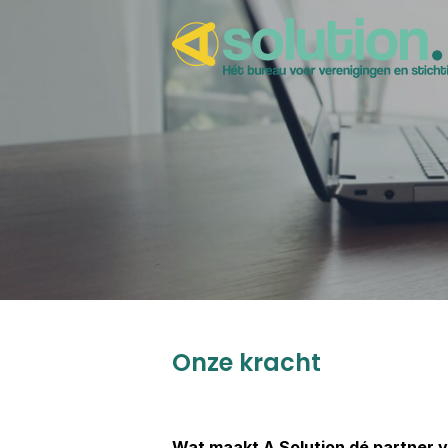
Onze kracht
Wat maakt A Solution dé partner v