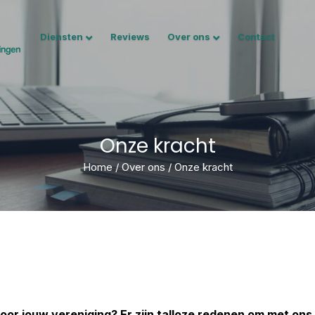
Diensten
Reviews
Over ons
Contact
Onze kracht
Home
/
Over ons
/
Onze kracht
oor jouw vereniging? Er zijn talloze redenen om met ons