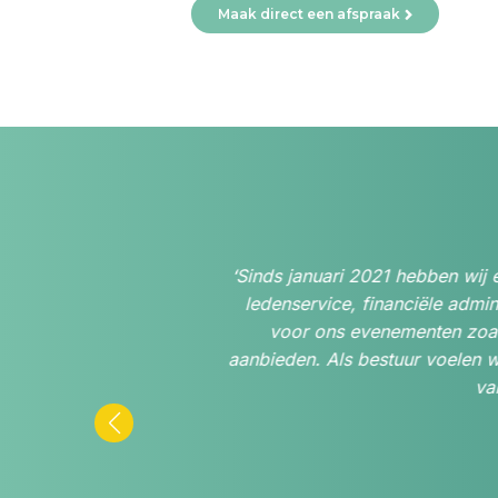
Maak direct een afspraak
et A
‘Sinds januari 2021 hebben wij ee
 taken
ledenservice, financiële admini
 geeft
voor ons evenementen zoals 
e
aanbieden. Als bestuur voelen wij
s het
van 
rtrouwt
ten en
snel,