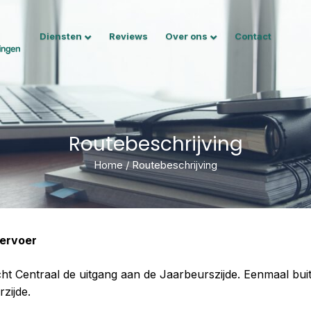
Diensten
Reviews
Over ons
Contact
Routebeschrijving
Home
/
Routebeschrijving
vervoer
ht Centraal de uitgang aan de Jaarbeurszijde. Eenmaal bui
zijde.