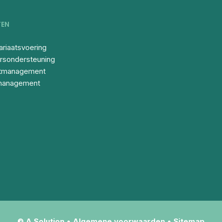
TEN
ariaatsvoering
rsondersteuning
ctmanagement
management
©
A Solution
•
Algemene voorwaarden
•
Sitemap